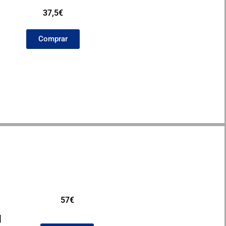
37,5€
Comprar
57€
I