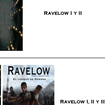
Ravelow I y II
Ravelow I, II y II